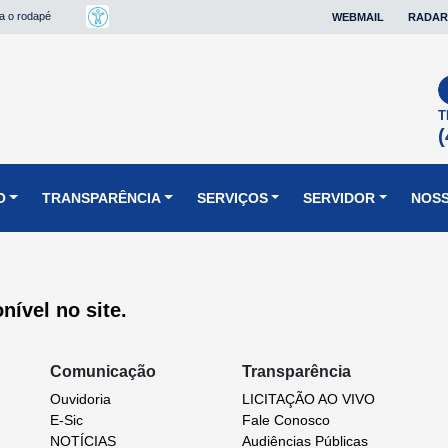
ra o rodapé
WEBMAIL
RADAR
T
(
O
TRANSPARÊNCIA
SERVIÇOS
SERVIDOR
NOSS
ível no site.
Comunicação
Transparência
Ouvidoria
LICITAÇÃO AO VIVO
E-Sic
Fale Conosco
NOTÍCIAS
Audiências Públicas