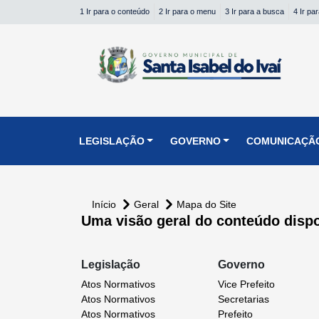
1 Ir para o conteúdo
2 Ir para o menu
3 Ir para a busca
4 Ir pa
conteúdo do menu
LEGISLAÇÃO
GOVERNO
COMUNICAÇÃ
Início
Geral
Mapa do Site
Uma visão geral do conteúdo dispon
Legislação
Governo
Atos Normativos
Vice Prefeito
Atos Normativos
Secretarias
Atos Normativos
Prefeito