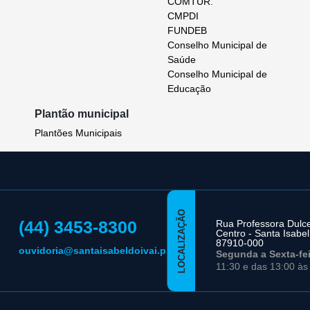
COMTUR.
CMPDI
FUNDEB
Conselho Municipal de
Saúde
Conselho Municipal de
Educação
Plantão municipal
Plantões Municipais
LOCALIZAÇÃO
(44) 3453-8300
Rua Professora Dulce 
Centro - Santa Isabel
87910-000
ouvidoria@santaisabeldoivai.pr.gov.br
Segunda a Sexta-fe
11:30 e das 13:00 às