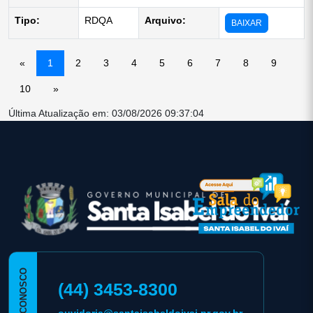
Tipo:
RDQA
Arquivo:
BAIXAR
«
1
2
3
4
5
6
7
8
9
10
»
Última Atualização em: 03/08/2026 09:37:04
conteúdo
rodapé
FALE CONOSCO
(44) 3453-8300
ouvidoria@santaisabeldoivai.pr.gov.br