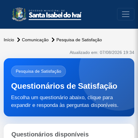
conteúdo do menu
Início
Comunicação
Pesquisa de Satisfação
Atualizado em: 07/08/2026 19:34
Pesquisa de Satisfação
Questionários de Satisfação
Escolha um questionário abaixo, clique para
expandir e responda às perguntas disponíveis.
Questionários disponíveis