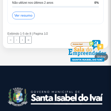
Não utilizei nos últimos 2 anos
0%
Ver resumo
Exibindo 1-5 de 8 | Pagina 1/2
«
‹
›
»
Voltar
conteúdo
rodapé