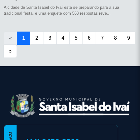
A cidade de Santa Isabel do Ivaí está se preparando para a sua
tradicional festa, e uma enquete com 563 respostas reve...
«
1
2
3
4
5
6
7
8
9
»
conteúdo
rodapé