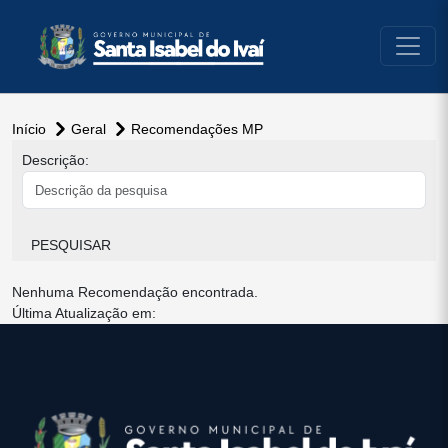
conteúdo do menu
Início
Geral
Recomendações MP
conteúdo
Descrição:
principal
PESQUISAR
Nenhuma Recomendação encontrada.
Última Atualização em:
conteúdo
rodapé