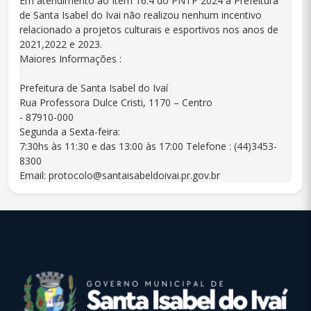
Em atendimento ao Item 16.4 do PNTP 2024 a Prefeitura
de Santa Isabel do Ivai não realizou nenhum incentivo
relacionado a projetos culturais e esportivos nos anos de
2021,2022 e 2023.
Maiores Informações :
Prefeitura de Santa Isabel do Ivaí
Rua Professora Dulce Cristi, 1170 – Centro
- 87910-000
Segunda a Sexta-feira:
7:30hs às 11:30 e das 13:00 às 17:00 Telefone : (44)3453-
8300
Email: protocolo@santaisabeldoivai.pr.gov.br
conteúdo
rodapé