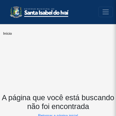
conteúdo do menu
Início
A página que você está buscando
não foi encontrada
Retornar a página inicial