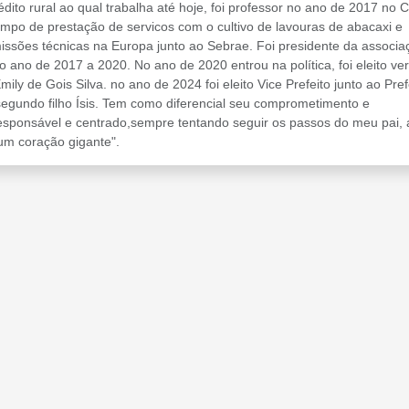
to rural ao qual trabalha até hoje, foi professor no ano de 2017 no C
empo de prestação de servicos com o cultivo de lavouras de abacaxi e
ssões técnicas na Europa junto ao Sebrae. Foi presidente da associa
 ano de 2017 a 2020. No ano de 2020 entrou na política, foi eleito ve
y de Gois Silva. no ano de 2024 foi eleito Vice Prefeito junto ao Pref
egundo filho Ísis. Tem como diferencial seu comprometimento e
esponsável e centrado,sempre tentando seguir os passos do meu pai, 
um coração gigante".