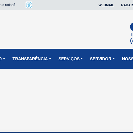
ra o rodapé
WEBMAIL
RADAR
T
(
O
TRANSPARÊNCIA
SERVIÇOS
SERVIDOR
NOSS