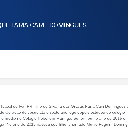
UE FARIA CARLI DOMINGUES
Isabel do Ivaí-PR, filho de Silvana das Gracas Faria Carli Domingues 
do Coracão de Jesus até o sexto ano,logo depois estudou do colégio
ino médio no Colégio Nobel em Maringá. Se formou no ano de 2015 e
ngá. No ano de 2013 nasceu seu filho, chamado Murilo Peguim Doming