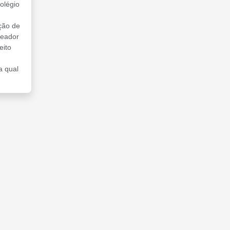
olégio
ção de
reador
eito
a qual