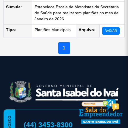
Súmula:
Estabelece Escala de Motoristas da Secretaria
de Saúde para realizarem plantões no mes de
Janeiro de 2026
Tipo:
Plantões Municipais
Arquivo:
BAIXAR
1
conteúdo
rodapé
(44) 3453-8300