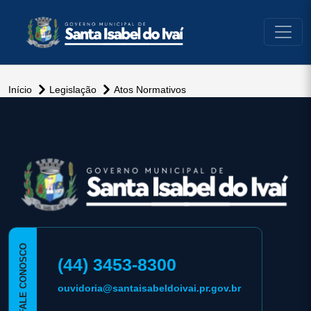
conteúdo do menu
Início
Legislação
Atos Normativos
conteúdo
rodapé
FALE CONOSCO
(44) 3453-8300
ouvidoria@santaisabeldoivai.pr.gov.br