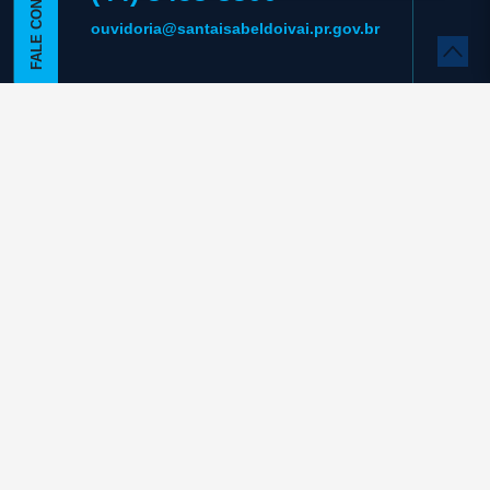
FALE CONOSCO
ouvidoria@santaisabeldoivai.pr.gov.br
LOCALIZAÇÃO
Rua Professora Dulce Cristi, 1170 – Centro -
Santa Isabel do Ivaí -PR - 87910-000
Segunda a Sexta-feira:
7:30hs às 11:30 e das 13:00 às
17:00
REDES SOCIAIS
Mapa do Site