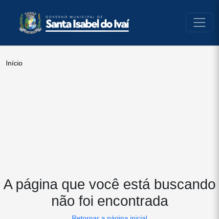
conteúdo do menu
Início
A página que você está buscando
não foi encontrada
Retornar a página inicial