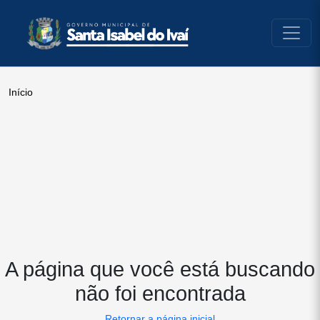
conteúdo do menu
Início
A página que você está buscando
não foi encontrada
Retornar a página inicial