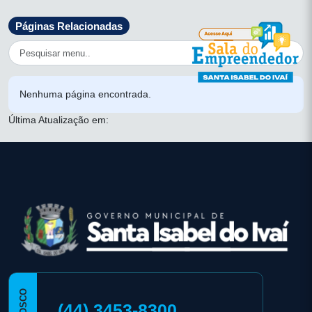
Páginas Relacionadas
Nenhuma página encontrada.
Última Atualização em:
conteúdo
rodapé
(44) 3453-8300