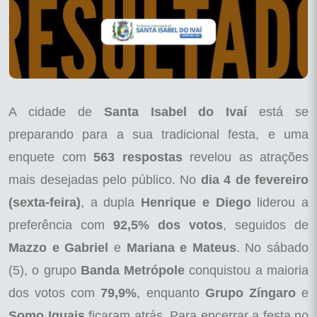
A cidade de
Santa Isabel do Ivaí
está se
preparando para a sua tradicional festa, e uma
enquete com
563 respostas
revelou as atrações
mais desejadas pelo público. No
dia 4 de fevereiro
(sexta-feira)
, a dupla
Henrique e Diego
liderou a
preferência com
92,5% dos votos
, seguidos de
Mazzo e Gabriel
e
Mariana e Mateus
. No sábado
(5), o grupo
Banda Metrópole
conquistou a maioria
dos votos com
79,9%
, enquanto
Grupo Zíngaro
e
Somo Iguais
ficaram atrás. Para encerrar a festa no