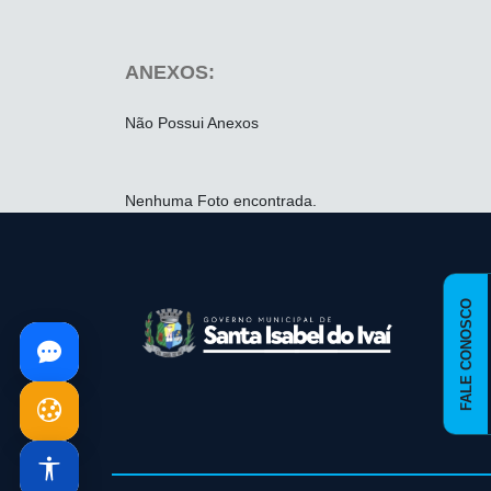
ANEXOS:
Não Possui Anexos
Nenhuma Foto encontrada.
conteúdo
rodapé
FALE CONOSCO