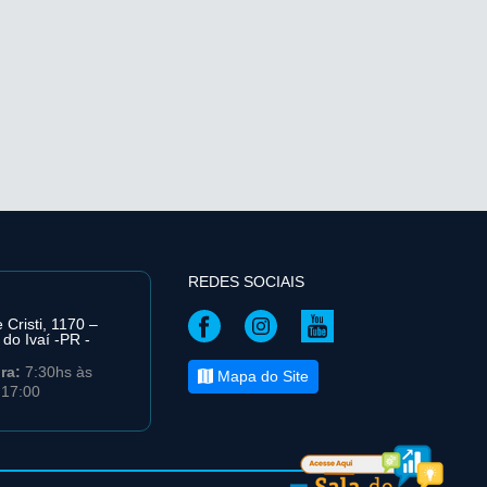
REDES SOCIAIS
Cristi, 1170 –
 do Ivaí -PR -
ira:
7:30hs às
Mapa do Site
 17:00