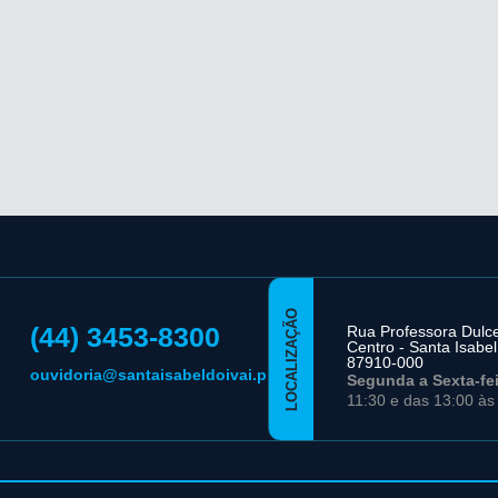
LOCALIZAÇÃO
(44) 3453-8300
Rua Professora Dulce 
Centro - Santa Isabel
87910-000
ouvidoria@santaisabeldoivai.pr.gov.br
Segunda a Sexta-fe
11:30 e das 13:00 às