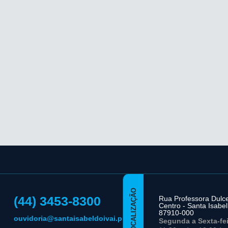
LOCALIZAÇÃO
(44) 3453-8300
Rua Professora Dulce 
Centro - Santa Isabel
87910-000
ouvidoria@santaisabeldoivai.pr.gov.br
Segunda a Sexta-fe