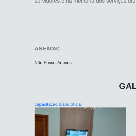
servidores e na melhoria dos serviços of
ANEXOS:
Não Possui Anexos
GAL
capacitação diário oficial