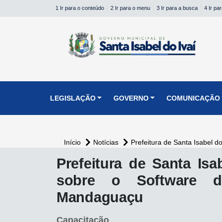
1 Ir para o conteúdo
2 Ir para o menu
3 Ir para a busca
4 Ir pa
conteúdo do menu
LEGISLAÇÃO
GOVERNO
COMUNICAÇÃO
Início
Notícias
Prefeitura de Santa Isabel d
conteúdo
Prefeitura de Santa Isa
principal
sobre o Software de
Mandaguaçu
Capacitação