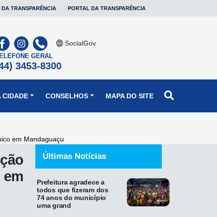
 DA TRANSPARÊNCIA
PORTAL DA TRANSPARÊNCIA
SocialGov
ELEFONE GERAL
44) 3453-8300
 CIDADE
CONSELHOS
MAPA DO SITE
trônico em Mandaguaçu
Últimas Notícias
ação
 em
Prefeitura agradece a
todos que fizeram dos
74 anos do município
uma grand