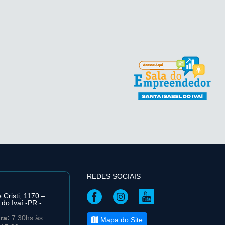
REDES SOCIAIS
Cristi, 1170 –
 do Ivaí -PR -
ira:
7:30hs às
Mapa do Site