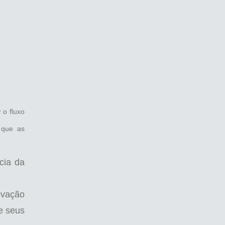
 o fluxo
o que as
cia da
ovação
e seus