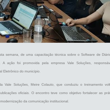
nesta semana, de uma capacitação técnica sobre o Software de Diário
. A ação foi promovida pela empresa Vale Soluções, responsáv
ial Eletrônico do município.
 da Vale Soluções, Meire Colauto, que conduziu o treinamento vol
blicações oficiais. O encontro teve como objetivo fortalecer as prá
 modernização da comunicação institucional.