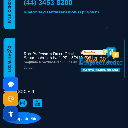
FALE CONOSCO
(44) 3453-8300
ouvidoria@santaisabeldoivai.pr.gov.br
LOCALIZAÇÃO
Rua Professora Dulce Cristi, 1170 – Centro -
Santa Isabel do Ivaí -PR - 87910-000
Segunda a Sexta-feira:
7:30hs às 11:30 e das 13:00 às
17:00
REDES SOCIAIS
Mapa do Site