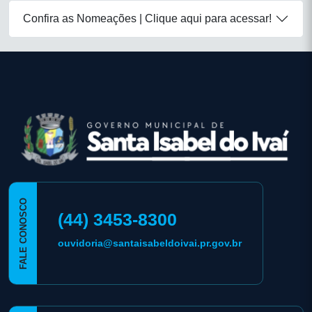
Confira as Nomeações | Clique aqui para acessar!
conteúdo
rodapé
FALE CONOSCO
(44) 3453-8300
ouvidoria@santaisabeldoivai.pr.gov.br